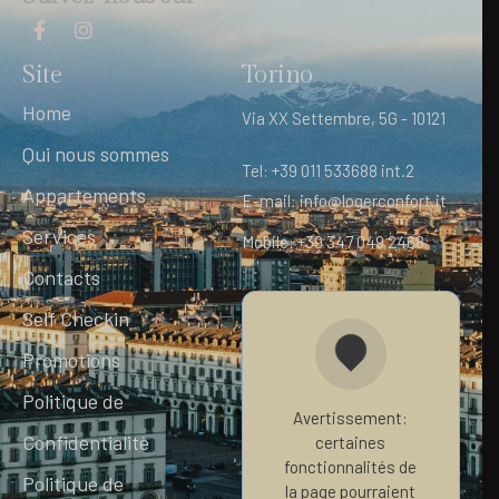
Site
Torino
Home
Via XX Settembre, 5G - 10121
Qui nous sommes
Tel: +39 011 533688 int.2
Appartements
E-mail: info@logerconfort.it
Services
Mobile: +39 347 049 2468
Contacts
Self Checkin
Promotions
Politique de
Avertissement:
Confidentialitè
certaines
fonctionnalités de
Politique de
la page pourraient