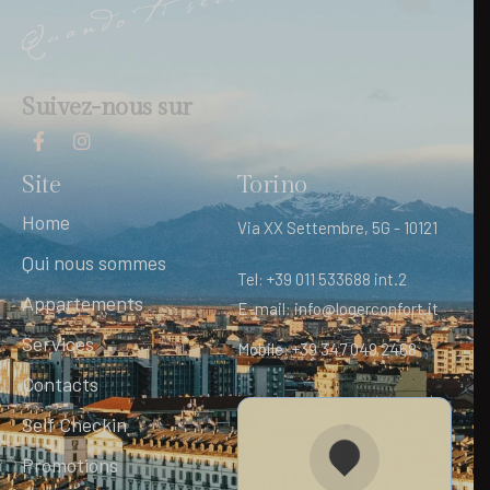
Suivez-nous sur
Site
Torino
Home
Via XX Settembre, 5G - 10121
Qui nous sommes
Tel: +39 011 533688 int.2
Appartements
E-mail: info@logerconfort.it
Services
Mobile: +39 347 049 2468
Contacts
Self Checkin
Promotions