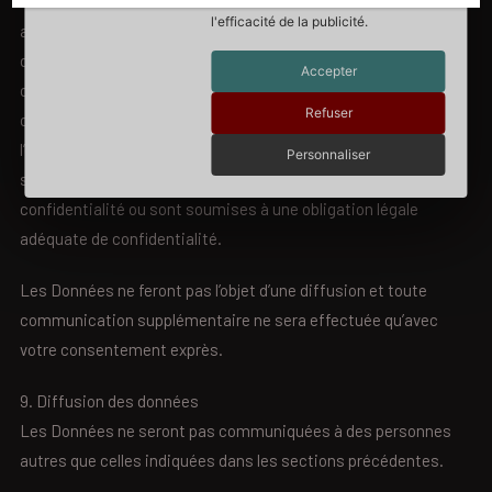
b. Organismes publics et tiers légalement autorisés à
l'efficacité de la publicité.
accéder aux Données en vertu de lois ou d’autres
dispositions réglementaires;
Accepter
c. Personnes autorisées par le Responsable du traitement
Refuser
conformément à l’article 29 du Règlement, nécessaires à
l’exécution d’activités strictement liées à la prestation des
Personnaliser
services demandés, et qui se sont engagées à respecter la
confidentialité ou sont soumises à une obligation légale
adéquate de confidentialité.
Les Données ne feront pas l’objet d’une diffusion et toute
communication supplémentaire ne sera effectuée qu’avec
votre consentement exprès.
9. Diffusion des données
Les Données ne seront pas communiquées à des personnes
autres que celles indiquées dans les sections précédentes.