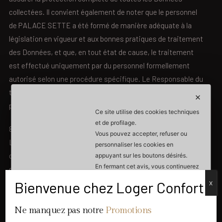
collectées. Il convient également de noter que le personnel
de PALACE SETTE a été formé de manière adéquate à la
législation en vigueur et aux bonnes pratiques de traitement
des Données, et que, en tout état de cause, le traitement
est effectué uniquement par du personnel formellement
autorisé selon une procédure spécifique. Le Responsable du
traitement ne procède à aucun profilage et sa politique ne
✕
prévoit aucun processus décisionnel automatisé.
Ce site utilise des cookies techniques
et de profilage.
8. Communication des données
Vous pouvez accepter, refuser ou
Les Données ne seront communiquées à des tiers que si
personnaliser les cookies en
cela est nécessaire à la prestation du service ou imposé par
appuyant sur les boutons désirés.
En fermant cet avis, vous continuerez
des obligations légales. En conséquence, les Données
sans accepter.
pourront être communiquées à:
Bienvenue chez Loger Confort
X
En acceptant, vous reconnaissez que
a. Sous-traitants externes et personnes habilitées
vos données personnelles peuvent
Ne manquez pas notre
Promotions
mentionnés au point 2;
être collectées dans le but de
personnaliser et de mesurer